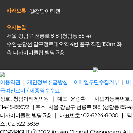
카카오톡
@청담아티젠
오시는길
서울 강남구 선릉로 818, (청담동 85-4)
수인분당선 압구정로데오역 4번 출구 직진 150m 좌
측 디자이너클럽 빌딩 3층
이용약관
개인정보취급방침
이메일무단수집거부
비
|
|
|
급여진료비 / 제증명수수료
상호 : 청담아티젠의원 | 대표 : 윤승환 | 사업자등록번호 :
114-15-88672 |
주소 : 서울 강남구 선릉로 818, (청담동 85-4)
디자이너클럽 빌딩 3층 | 대표번호 : 02-6224-8000 | 팩
스 : 02-522-3839
COPYRIGHT ⓒ 2022 Artisan Clinic at Cheongdam. ALL