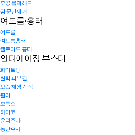
모공·블랙헤드
점·문신제거
여드름·흉터
여드름
여드름흉터
켈로이드·흉터
안티에이징 부스터
화이트닝
탄력·피부결
보습·재생·진정
필러
보톡스
하이코
윤곽주사
동안주사