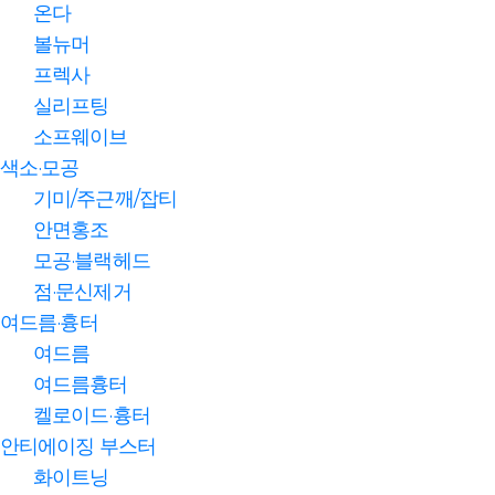
온다
볼뉴머
프렉사
실리프팅
소프웨이브
색소·모공
기미/주근깨/잡티
안면홍조
모공·블랙헤드
점·문신제거
여드름·흉터
여드름
여드름흉터
켈로이드·흉터
안티에이징 부스터
화이트닝