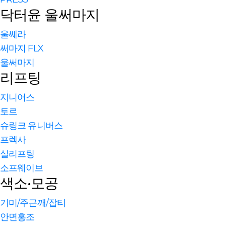
닥터윤 울써마지
울쎄라
써마지 FLX
울써마지
리프팅
지니어스
토르
슈링크 유니버스
프렉사
실리프팅
소프웨이브
색소·모공
기미/주근깨/잡티
안면홍조