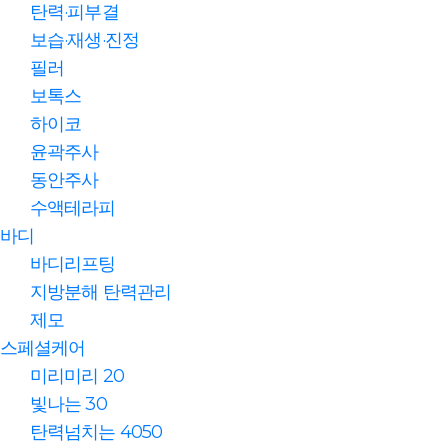
탄력·피부결
보습·재생·진정
필러
보톡스
하이코
윤곽주사
동안주사
수액테라피
바디
바디리프팅
지방분해 탄력관리
제모
스페셜케어
미리미리 20
빛나는 30
탄력넘치는 4050